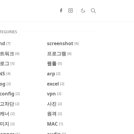
TEGORIES
md
screenshot
[7]
[6]
트워크
프로그램
[6]
[6]
로그
웹툴
[5]
[5]
NS
arp
[4]
[2]
log
excel
[2]
[2]
config
vpn
[2]
[2]
고차단
사진
[2]
[2]
캐너
원격
[2]
[2]
미지
MAC
[2]
[1]
canner
audio
[1]
[1]