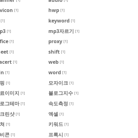
vicon
hwp
[1]
[1]
keyword
[1]
[1]
p3
mp3자르기
[1]
[1]
fice
proxy
[1]
[1]
heet
shift
[1]
[1]
acert
web
[1]
[1]
in
word
[1]
[1]
핑
모자이크
[1]
[1]
료이미지
블로그지수
[1]
[1]
로그테마
속도측정
[1]
[1]
크린샷
엑셀
[1]
[1]
쳐
키워드
[1]
[1]
비콘
프록시
[1]
[1]