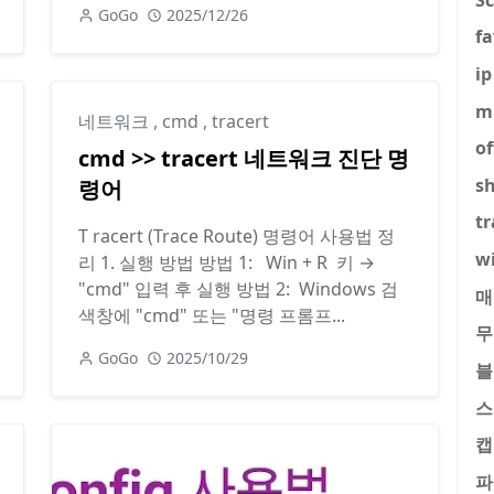
GoGo
2025/12/26
fa
ip
m
네트워크
,
cmd
,
tracert
of
cmd >> tracert 네트워크 진단 명
s
령어
tr
T racert (Trace Route) 명령어 사용법 정
w
리 1. 실행 방법 방법 1: Win + R 키 →
"cmd" 입력 후 실행 방법 2: Windows 검
매
색창에 "cmd" 또는 "명령 프롬프...
무
GoGo
2025/10/29
블
스
캡
파