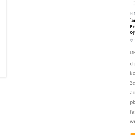
네
`a
P
어
LI
cl
ko
3
ad
pi
fa
wr