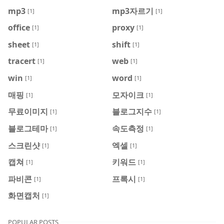
mp3
mp3자르기
[1]
[1]
office
proxy
[1]
[1]
sheet
shift
[1]
[1]
tracert
web
[1]
[1]
win
word
[1]
[1]
매핑
모자이크
[1]
[1]
무료이미지
블로그지수
[1]
[1]
블로그테마
속도측정
[1]
[1]
스크린샷
엑셀
[1]
[1]
캡쳐
키워드
[1]
[1]
파비콘
프록시
[1]
[1]
화면캡처
[1]
POPULAR POSTS