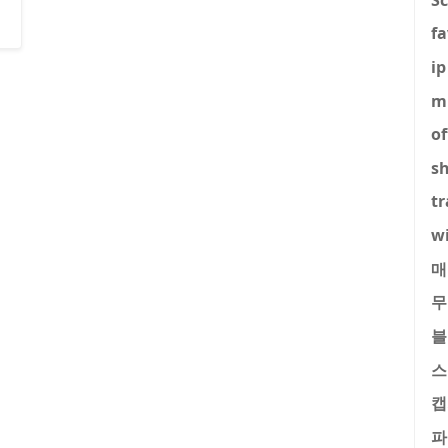
fa
ip
m
of
s
tr
w
매
무
블
스
캡
파