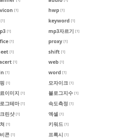
vicon
hwp
[1]
[1]
keyword
[1]
[1]
p3
mp3자르기
[1]
[1]
fice
proxy
[1]
[1]
heet
shift
[1]
[1]
acert
web
[1]
[1]
in
word
[1]
[1]
핑
모자이크
[1]
[1]
료이미지
블로그지수
[1]
[1]
로그테마
속도측정
[1]
[1]
크린샷
엑셀
[1]
[1]
쳐
키워드
[1]
[1]
비콘
프록시
[1]
[1]