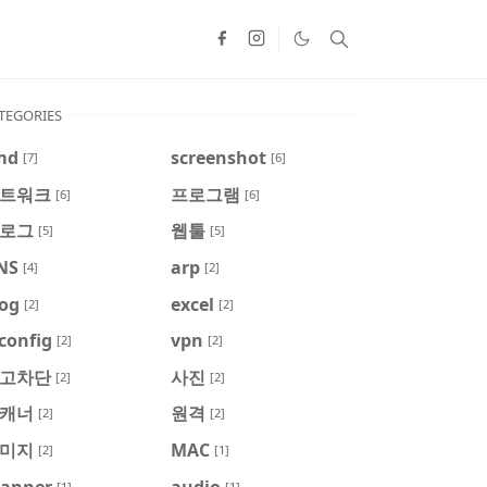
TEGORIES
md
screenshot
[7]
[6]
트워크
프로그램
[6]
[6]
로그
웹툴
[5]
[5]
NS
arp
[4]
[2]
log
excel
[2]
[2]
config
vpn
[2]
[2]
고차단
사진
[2]
[2]
캐너
원격
[2]
[2]
미지
MAC
[2]
[1]
canner
audio
[1]
[1]