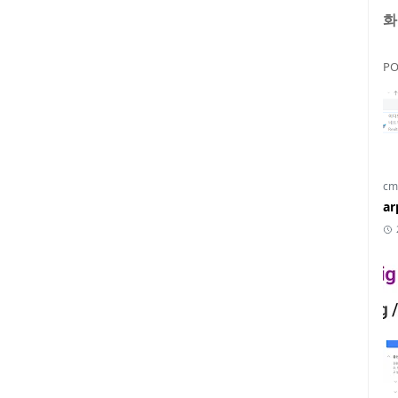
화
PO
cm
a