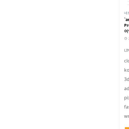
네
`a
P
어
LI
cl
ko
3
ad
pi
fa
wr