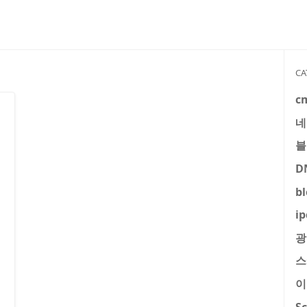
CA
c
네
블
D
b
ip
광
스
이
S