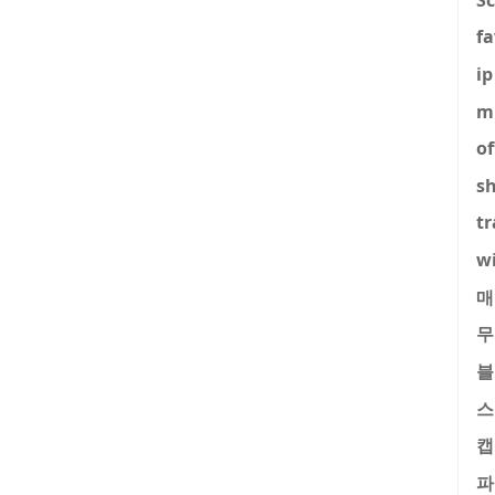
fa
ip
m
of
s
tr
w
매
무
블
스
캡
파