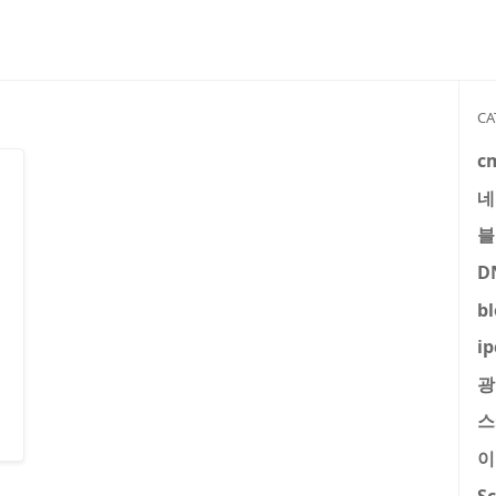
CA
c
네
블
D
b
ip
광
스
이
S