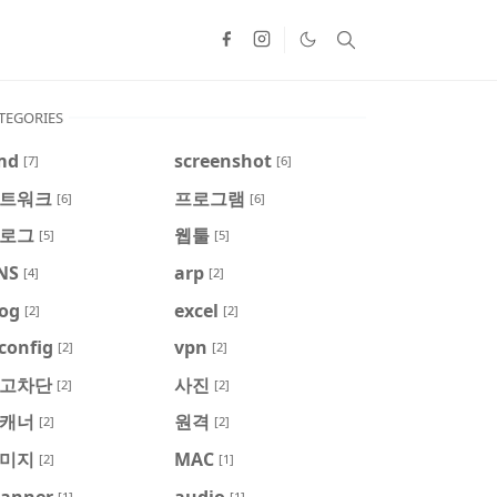
TEGORIES
md
screenshot
[7]
[6]
트워크
프로그램
[6]
[6]
로그
웹툴
[5]
[5]
NS
arp
[4]
[2]
log
excel
[2]
[2]
config
vpn
[2]
[2]
고차단
사진
[2]
[2]
캐너
원격
[2]
[2]
미지
MAC
[2]
[1]
canner
audio
[1]
[1]