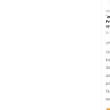
네
`a
P
어
LI
cl
ko
3
ad
pi
fa
wr