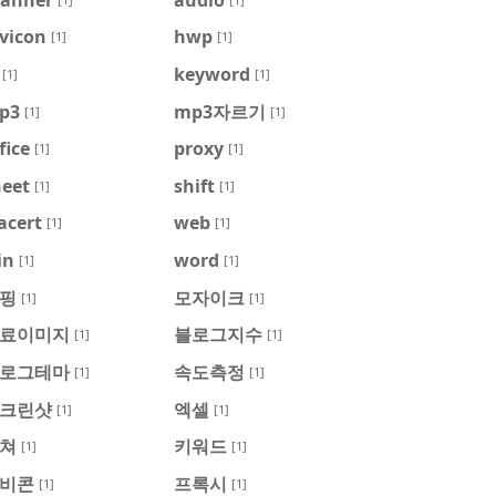
vicon
hwp
[1]
[1]
keyword
[1]
[1]
p3
mp3자르기
[1]
[1]
fice
proxy
[1]
[1]
heet
shift
[1]
[1]
acert
web
[1]
[1]
in
word
[1]
[1]
핑
모자이크
[1]
[1]
료이미지
블로그지수
[1]
[1]
로그테마
속도측정
[1]
[1]
크린샷
엑셀
[1]
[1]
쳐
키워드
[1]
[1]
비콘
프록시
[1]
[1]