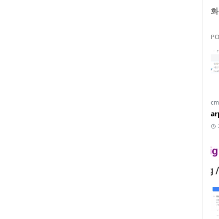
화
PO
cm
a