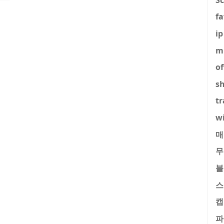
fa
ip
m
of
s
tr
w
매
무
블
스
캡
파