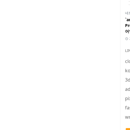
네
`a
P
어
LI
cl
ko
3
ad
pi
fa
wr