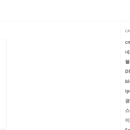
CA
c
네
블
D
b
ip
광
스
이
S