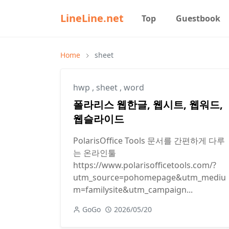
LineLine.net
Top
Guestbook
Home
sheet
hwp
,
sheet
,
word
폴라리스 웹한글, 웹시트, 웹워드,
웹슬라이드
PolarisOffice Tools 문서를 간편하게 다루
는 온라인툴
https://www.polarisofficetools.com/?
utm_source=pohomepage&utm_mediu
m=familysite&utm_campaign...
GoGo
2026/05/20