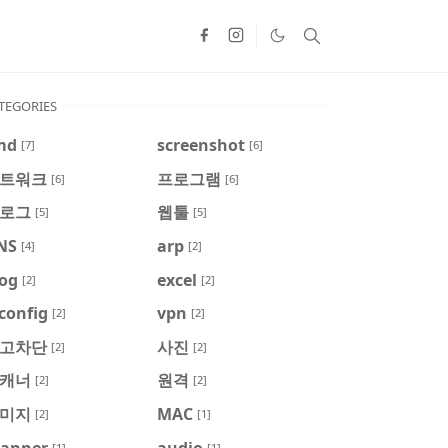
TEGORIES
md
screenshot
[7]
[6]
트워크
프로그램
[6]
[6]
로그
웹툴
[5]
[5]
NS
arp
[4]
[2]
log
excel
[2]
[2]
config
vpn
[2]
[2]
고차단
사진
[2]
[2]
캐너
원격
[2]
[2]
미지
MAC
[2]
[1]
canner
audio
[1]
[1]