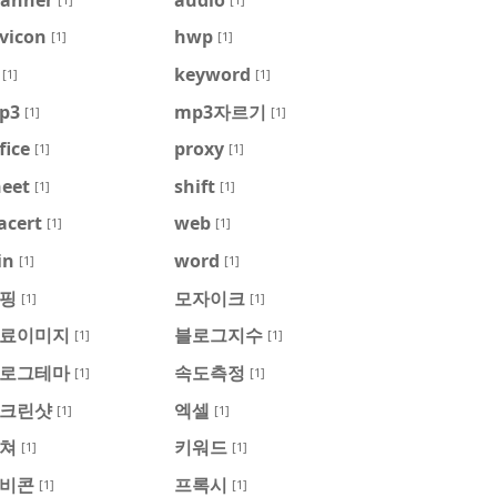
vicon
hwp
[1]
[1]
keyword
[1]
[1]
p3
mp3자르기
[1]
[1]
fice
proxy
[1]
[1]
heet
shift
[1]
[1]
acert
web
[1]
[1]
in
word
[1]
[1]
핑
모자이크
[1]
[1]
료이미지
블로그지수
[1]
[1]
로그테마
속도측정
[1]
[1]
크린샷
엑셀
[1]
[1]
쳐
키워드
[1]
[1]
비콘
프록시
[1]
[1]