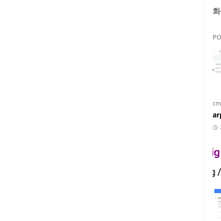
화
PO
cm
a