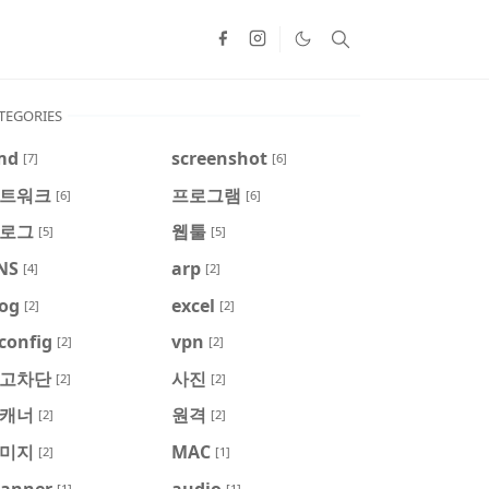
TEGORIES
md
screenshot
[7]
[6]
트워크
프로그램
[6]
[6]
로그
웹툴
[5]
[5]
NS
arp
[4]
[2]
log
excel
[2]
[2]
config
vpn
[2]
[2]
고차단
사진
[2]
[2]
캐너
원격
[2]
[2]
미지
MAC
[2]
[1]
canner
audio
[1]
[1]