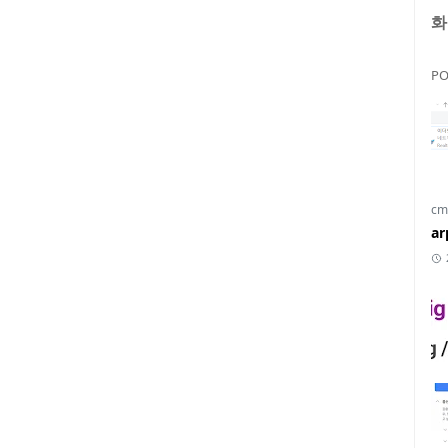
화
PO
cm
a