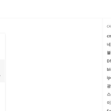
CA
c
네
블
D
b
ip
광
스
이
S