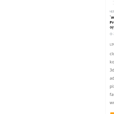
네
`a
P
어
LI
cl
ko
3
ad
pi
fa
wr