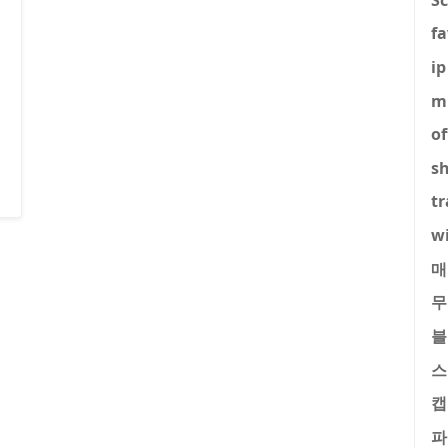
fa
ip
m
of
s
tr
w
매
무
블
스
캡
파