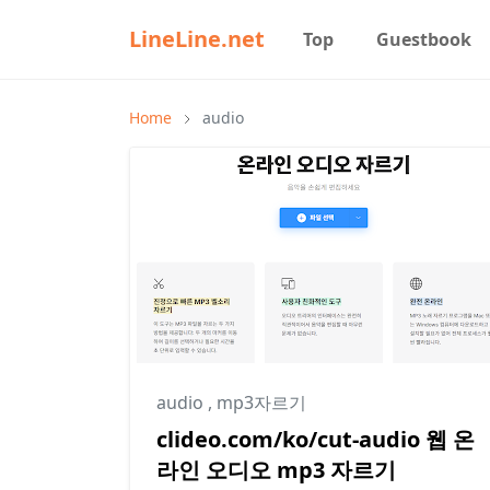
LineLine.net
Top
Guestbook
Home
audio
audio
,
mp3자르기
clideo.com/ko/cut-audio 웹 온
라인 오디오 mp3 자르기