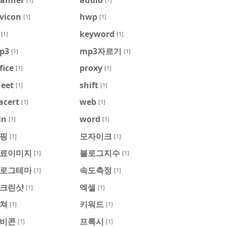
vicon
hwp
[1]
[1]
keyword
[1]
[1]
p3
mp3자르기
[1]
[1]
fice
proxy
[1]
[1]
heet
shift
[1]
[1]
acert
web
[1]
[1]
in
word
[1]
[1]
핑
모자이크
[1]
[1]
료이미지
블로그지수
[1]
[1]
로그테마
속도측정
[1]
[1]
크린샷
엑셀
[1]
[1]
쳐
키워드
[1]
[1]
비콘
프록시
[1]
[1]