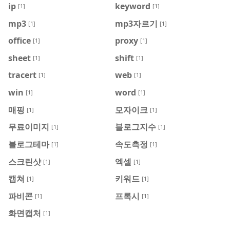
ip
keyword
[1]
[1]
mp3
mp3자르기
[1]
[1]
office
proxy
[1]
[1]
sheet
shift
[1]
[1]
tracert
web
[1]
[1]
win
word
[1]
[1]
매핑
모자이크
[1]
[1]
무료이미지
블로그지수
[1]
[1]
블로그테마
속도측정
[1]
[1]
스크린샷
엑셀
[1]
[1]
캡쳐
키워드
[1]
[1]
파비콘
프록시
[1]
[1]
화면캡처
[1]