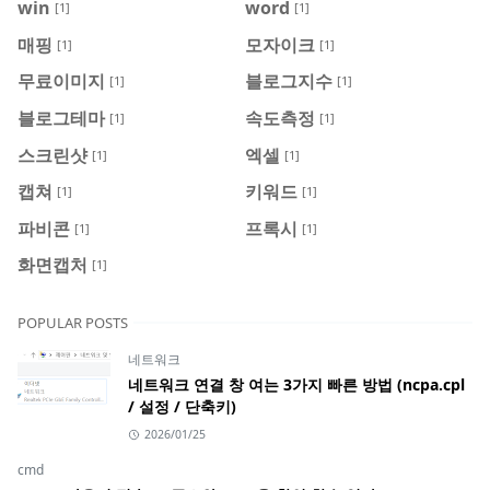
win
word
[1]
[1]
매핑
모자이크
[1]
[1]
무료이미지
블로그지수
[1]
[1]
블로그테마
속도측정
[1]
[1]
스크린샷
엑셀
[1]
[1]
캡쳐
키워드
[1]
[1]
파비콘
프록시
[1]
[1]
화면캡처
[1]
POPULAR POSTS
네트워크
네트워크 연결 창 여는 3가지 빠른 방법 (ncpa.cpl
/ 설정 / 단축키)
2026/01/25
cmd