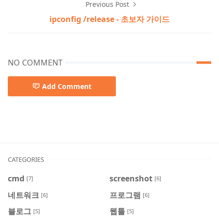
Previous Post
ipconfig /release - 초보자 가이드
NO COMMENT
Add Comment
hwp,sheet,word
CATEGORIES
cmd
screenshot
[7]
[6]
네트워크
프로그램
[6]
[6]
블로그
웹툴
[5]
[5]