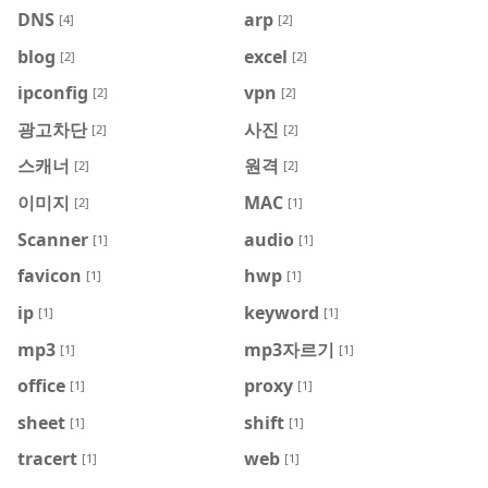
DNS
arp
[4]
[2]
blog
excel
[2]
[2]
ipconfig
vpn
[2]
[2]
광고차단
사진
[2]
[2]
스캐너
원격
[2]
[2]
이미지
MAC
[2]
[1]
Scanner
audio
[1]
[1]
favicon
hwp
[1]
[1]
ip
keyword
[1]
[1]
mp3
mp3자르기
[1]
[1]
office
proxy
[1]
[1]
sheet
shift
[1]
[1]
tracert
web
[1]
[1]