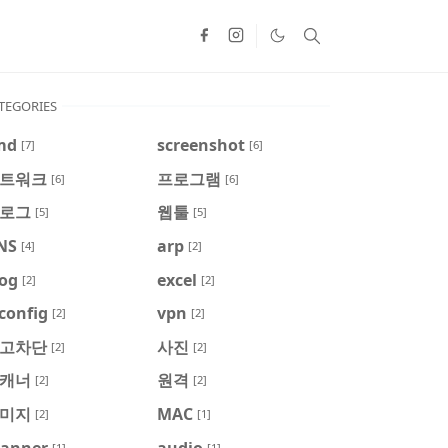
TEGORIES
md
screenshot
[7]
[6]
트워크
프로그램
[6]
[6]
로그
웹툴
[5]
[5]
NS
arp
[4]
[2]
log
excel
[2]
[2]
config
vpn
[2]
[2]
고차단
사진
[2]
[2]
캐너
원격
[2]
[2]
미지
MAC
[2]
[1]
canner
audio
[1]
[1]