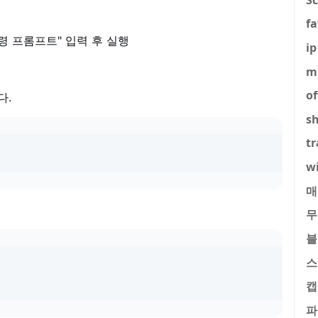
fa
"명령 프롬프트" 입력 후 실행
ip
m
of
다.
s
tr
w
매
무
블
스
캡
파