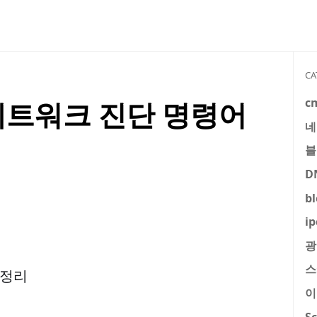
CA
c
rt 네트워크 진단 명령어
네
블
D
b
ip
광
스
법 정리
이
S