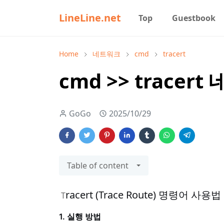
LineLine.net
Top
Guestbook
Home
네트워크
cmd
tracert
cmd >> trace
GoGo
2025/10/29
Table of content
racert (Trace Route) 명령어 사용
T
1. 실행 방법