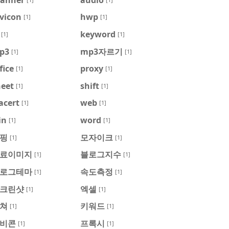
vicon
hwp
[1]
[1]
keyword
[1]
[1]
p3
mp3자르기
[1]
[1]
fice
proxy
[1]
[1]
heet
shift
[1]
[1]
acert
web
[1]
[1]
in
word
[1]
[1]
핑
모자이크
[1]
[1]
료이미지
블로그지수
[1]
[1]
로그테마
속도측정
[1]
[1]
크린샷
엑셀
[1]
[1]
쳐
키워드
[1]
[1]
비콘
프록시
[1]
[1]