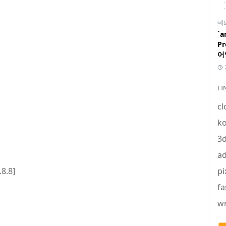
네
`a
P
어
LI
cl
ko
3
ad
8.8]
pi
fa
wr