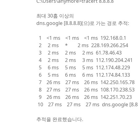
C:\Users\anymore>tracert 8.8.8.8
최대 30홉 이상의
dns.google [8.8.8.8](으)로 가는 경로 추적:
1 <1 ms <1 ms <1 ms 192.168.0.1
2 2 ms * 2 ms 228.169.266.254
3 2 ms 2 ms 2 ms 61.78.46.43
4 2 ms 2 ms 3 ms 112.190.204.241
5 6 ms 5 ms 5 ms 112.174.48.229
6 5 ms 6 ms 6 ms 112.174.84.133
7 26 ms 27 ms 26 ms 142.250.165.78
8 27 ms 27 ms 26 ms 108.170.238.53
9 26 ms 26 ms 26 ms 142.251.70.23
10 27 ms 27 ms 27 ms dns.google [8.8.
추적을 완료했습니다.