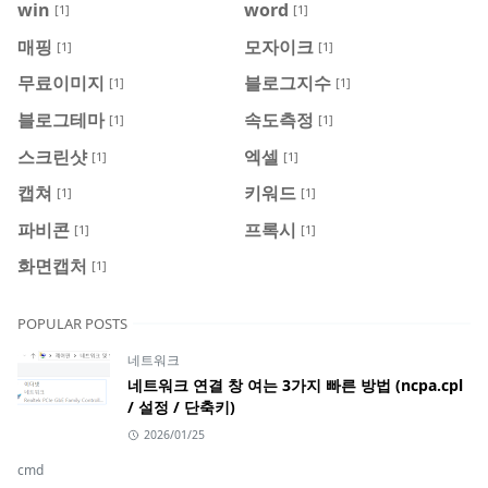
win
word
[1]
[1]
매핑
모자이크
[1]
[1]
무료이미지
블로그지수
[1]
[1]
블로그테마
속도측정
[1]
[1]
스크린샷
엑셀
[1]
[1]
캡쳐
키워드
[1]
[1]
파비콘
프록시
[1]
[1]
화면캡처
[1]
POPULAR POSTS
네트워크
네트워크 연결 창 여는 3가지 빠른 방법 (ncpa.cpl
/ 설정 / 단축키)
2026/01/25
cmd