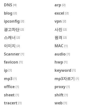
DNS
arp
[4]
[2]
blog
excel
[2]
[2]
ipconfig
vpn
[2]
[2]
광고차단
사진
[2]
[2]
스캐너
원격
[2]
[2]
이미지
MAC
[2]
[1]
Scanner
audio
[1]
[1]
favicon
hwp
[1]
[1]
ip
keyword
[1]
[1]
mp3
mp3자르기
[1]
[1]
office
proxy
[1]
[1]
sheet
shift
[1]
[1]
tracert
web
[1]
[1]