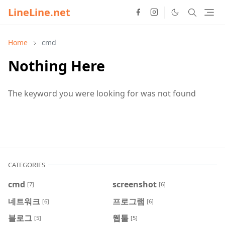
LineLine.net
Home
cmd
Nothing Here
The keyword you were looking for was not found
CATEGORIES
cmd
screenshot
[7]
[6]
네트워크
프로그램
[6]
[6]
블로그
웹툴
[5]
[5]