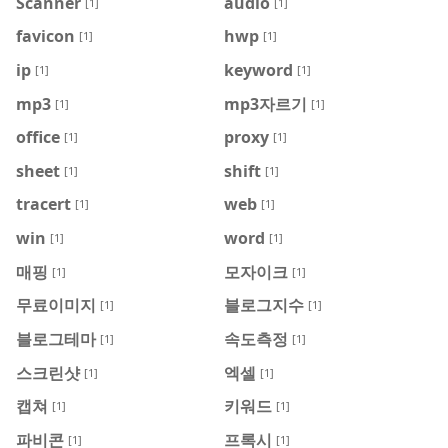
Scanner
audio
[1]
[1]
favicon
hwp
[1]
[1]
ip
keyword
[1]
[1]
mp3
mp3자르기
[1]
[1]
office
proxy
[1]
[1]
sheet
shift
[1]
[1]
tracert
web
[1]
[1]
win
word
[1]
[1]
매핑
모자이크
[1]
[1]
무료이미지
블로그지수
[1]
[1]
블로그테마
속도측정
[1]
[1]
스크린샷
엑셀
[1]
[1]
캡쳐
키워드
[1]
[1]
파비콘
프록시
[1]
[1]