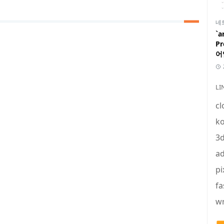
네
`a
P
어
LI
cl
ko
3
ad
pi
fa
wr