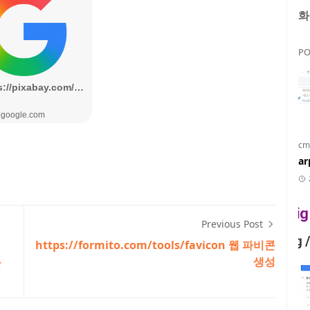
화
PO
cm
a
Previous Post
https://formito.com/tools/favicon 웹 파비콘
는
생성