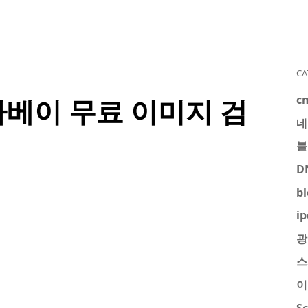
CA
c
 픽사베이 무료 이미지 검
네
블
D
b
ip
광
스
이
S