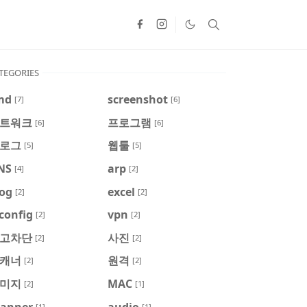
TEGORIES
md
screenshot
[7]
[6]
트워크
프로그램
[6]
[6]
로그
웹툴
[5]
[5]
NS
arp
[4]
[2]
log
excel
[2]
[2]
config
vpn
[2]
[2]
고차단
사진
[2]
[2]
캐너
원격
[2]
[2]
미지
MAC
[2]
[1]
canner
audio
[1]
[1]