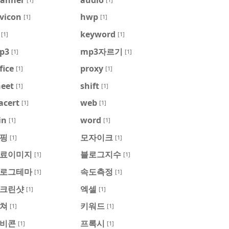
vicon
hwp
[1]
[1]
keyword
[1]
[1]
p3
mp3자르기
[1]
[1]
fice
proxy
[1]
[1]
heet
shift
[1]
[1]
acert
web
[1]
[1]
in
word
[1]
[1]
핑
모자이크
[1]
[1]
료이미지
블로그지수
[1]
[1]
로그테마
속도측정
[1]
[1]
크린샷
엑셀
[1]
[1]
쳐
키워드
[1]
[1]
비콘
프록시
[1]
[1]