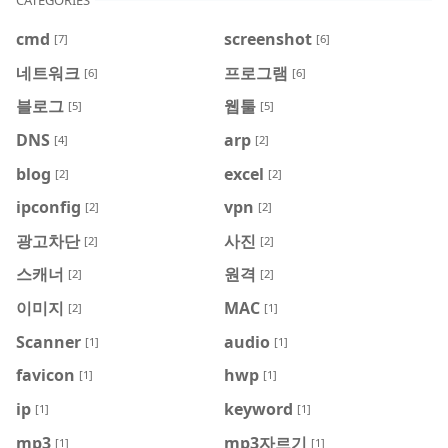
CATEGORIES
cmd
screenshot
[7]
[6]
네트워크
프로그램
[6]
[6]
블로그
웹툴
[5]
[5]
DNS
arp
[4]
[2]
blog
excel
[2]
[2]
ipconfig
vpn
[2]
[2]
광고차단
사진
[2]
[2]
스캐너
원격
[2]
[2]
이미지
MAC
[2]
[1]
Scanner
audio
[1]
[1]
favicon
hwp
[1]
[1]
ip
keyword
[1]
[1]
mp3
mp3자르기
[1]
[1]