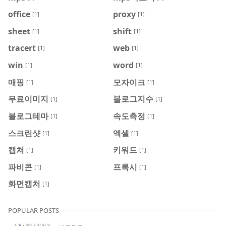
office
proxy
[1]
[1]
sheet
shift
[1]
[1]
tracert
web
[1]
[1]
win
word
[1]
[1]
매핑
모자이크
[1]
[1]
무료이미지
블로그지수
[1]
[1]
블로그테마
속도측정
[1]
[1]
스크린샷
엑셀
[1]
[1]
캡쳐
키워드
[1]
[1]
파비콘
프록시
[1]
[1]
화면캡처
[1]
POPULAR POSTS